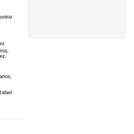
ontrar
rez
ena,
ez.
arios,
Rafael