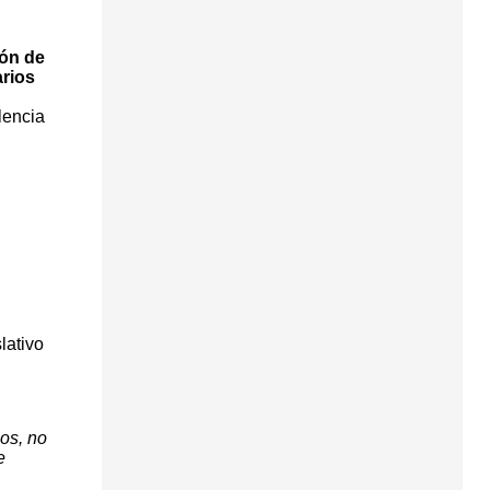
ón de
rios
lencia
lativo
os, no
e