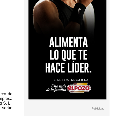
arco de
empresa
 S. L..
e serán