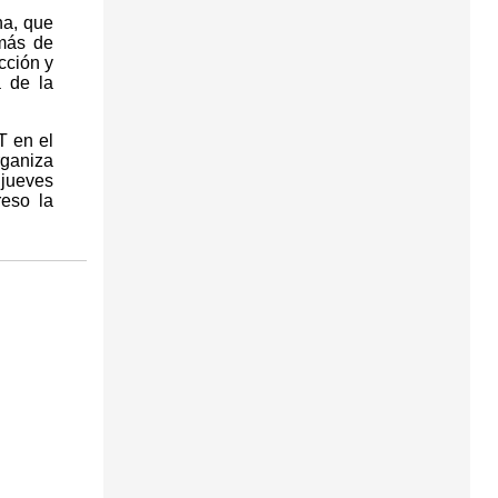
na, que
emás de
cción y
a de la
T en el
ganiza
 jueves
reso la