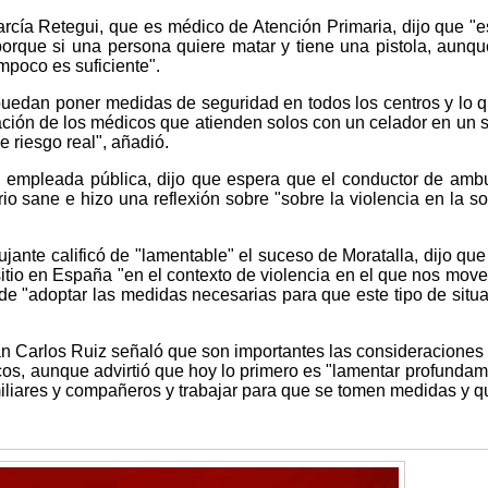
cía Retegui, que es médico de Atención Primaria, dijo que "es 
porque si una persona quiere matar y tiene una pistola, aunq
poco es suficiente".
 puedan poner medidas de seguridad en todos los centros y lo 
ación de los médicos que atienden solos con un celador en un s
e riesgo real", añadió.
a empleada pública, dijo que espera que el conductor de amb
io sane e hizo una reflexión sobre "sobre la violencia en la s
jante calificó de "lamentable" el suceso de Moratalla, dijo que
sitio en España "en el contexto de violencia en el que nos mov
de "adoptar las medidas necesarias para que este tipo de situ
an Carlos Ruiz señaló que son importantes las consideraciones
os, aunque advirtió que hoy lo primero es "lamentar profundam
miliares y compañeros y trabajar para que se tomen medidas y q