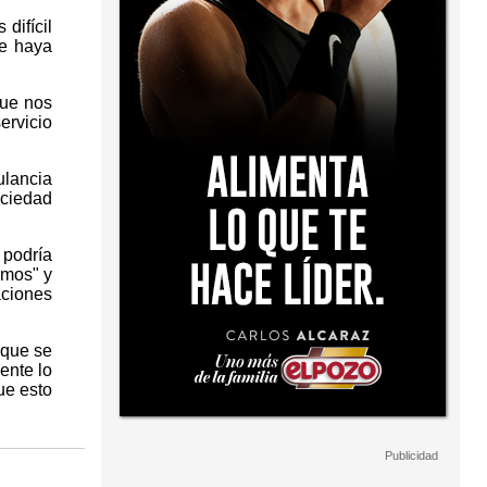
difícil
ue haya
que nos
ervicio
ulancia
ociedad
 podría
emos" y
aciones
 que se
ente lo
ue esto