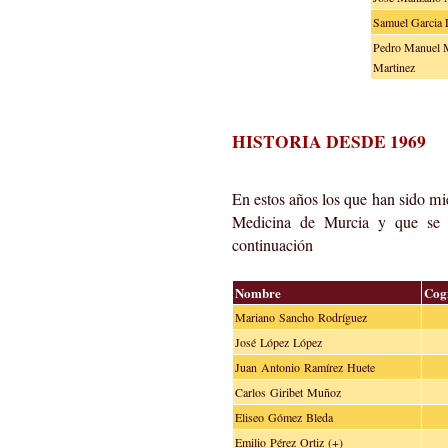
Samuel Garci
Pedro Manuel M
Martinez
HISTORIA DESDE 1969
En estos años los que han sido mi
Medicina de Murcia y que se e
continuación
Nombre
Cog
Mariano Sancho Rodríguez
José López López
Juan Antonio Ramírez Huete
Carlos Giribet Muñoz
Eliseo Gómez Bleda
Emilio Pérez Ortiz (+)