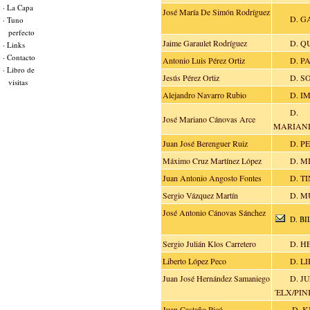
· La Capa
José María De Simón Rodríguez
D. G
· Tuno
perfecto
Jaime Garaulet Rodríguez
D. Q
· Links
· Contacto
Antonio Luis Pérez Ortiz
D. P
· Libro de
Jesús Pérez Ortiz
D. S
visitas
Alejandro Navarro Rubio
D. I
D.
José Mariano Cánovas Arce
MARIAN
Juan José Berenguer Ruiz
D. P
Máximo Cruz Martínez López
D. M
Juan Antonio Angosto Fontes
D. TI
Sergio Vázquez Martín
D. M
José Antonio Cánovas Sánchez
D. B
Sergio Julián Klos Carretero
D. H
Liberto López Peco
D. L
Juan José Hernández Samaniego
D. J
´ELX/PI
Juan Castaño Picó
D. K