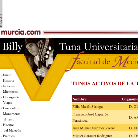
· Inicio
· Historia
TUNOS ACTIVOS DE LA 
· Noticias
· Miembros
· Discografía
Nombre
Cognom
· Viajes
Félix Martín Sárraga
D. G
· Curriculum
· Monumento
Francisco José Caparrós
D. A
al Tuno
Fernández
· Huertos
Juan Miguel Martínez Rivero
D. F
del Malecón
Miguel Garaulet Rodríguez
D. T
· Premios