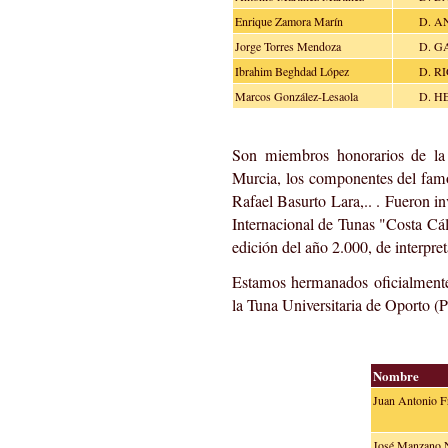
Enrique Zamora Marín
D. A
Jorge Torres Mendoza
D. G
Ibrahim Beghdad López
D. R
Marcos González-Lesaola
D. H
Son miembros honorarios de la 
Murcia, los componentes del famo
Rafael Basurto Lara,.. . Fueron i
Internacional de Tunas "Costa Cál
edición del año 2.000, de interpret
Estamos hermanados oficialmente
la Tuna Universitaria de Oporto (
Nombre
Juan Antonio F
José Manzano