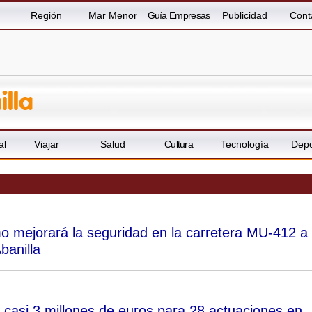
Región
Mar Menor
Guía Empresas
Publicidad
Cont
al
Viajar
Salud
Cultura
Tecnología
Depo
o mejorará la seguridad en la carretera MU-412 a
banilla
e casi 3 millones de euros para 28 actuaciones en