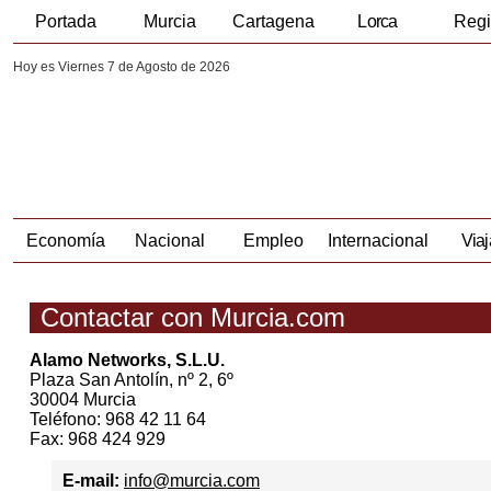
Portada
Murcia
Cartagena
Lorca
Reg
Hoy es Viernes 7 de Agosto de 2026
Economía
Nacional
Empleo
Internacional
Viaj
Contactar con Murcia.com
Alamo Networks, S.L.U.
Plaza San Antolín, nº 2, 6º
30004 Murcia
Teléfono: 968 42 11 64
Fax: 968 424 929
E-mail:
info@murcia.com