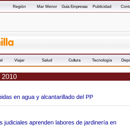
Región
Mar Menor
Guía Empresas
Publicidad
Cont
al
Viajar
Salud
Cultura
Tecnología
Depo
e 2010
idas en agua y alcantarillado del PP
 judiciales aprenden labores de jardinería en