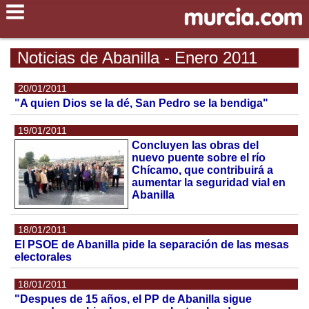
Noticias de Abanilla - Enero 2011
20/01/2011
"A quien Dios se la dé, San Pedro se la bendiga"
19/01/2011
Concluyen las obras del
nuevo puente sobre el río
Chícamo, que contribuirá a
aumentar la seguridad vial en
Abanilla
18/01/2011
El PSOE de Abanilla pide la separación de las mesas
electorales
18/01/2011
"Despues de 15 años, el PP de Abanilla sigue