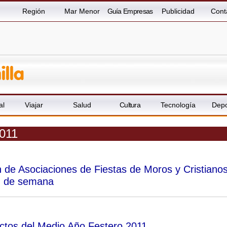
Región
Mar Menor
Guía Empresas
Publicidad
Cont
al
Viajar
Salud
Cultura
Tecnología
Depo
2011
 de Asociaciones de Fiestas de Moros y Cristiano
in de semana
ctos del Medio Año Festero 2011