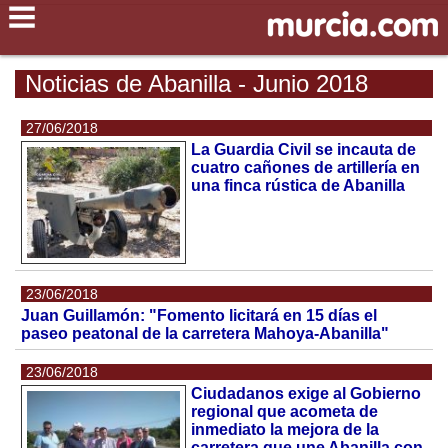
Noticias de Abanilla - Junio 2018
27/06/2018
La Guardia Civil se incauta de
cuatro cañones de artillería en
una finca rústica de Abanilla
23/06/2018
Juan Guillamón: "Fomento licitará en 15 días el
paseo peatonal de la carretera Mahoya-Abanilla"
23/06/2018
Ciudadanos exige al Gobierno
regional que acometa de
inmediato la mejora de la
carretera que une Abanilla con