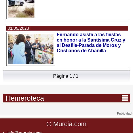
01/05/2023
Fernando asiste a las fiestas
en honor a la Santísima Cruz y
al Desfile-Parada de Moros y
Cristianos de Abanilla
Página 1 / 1
Hemeroteca
©
Murcia.com
info@murcia.com