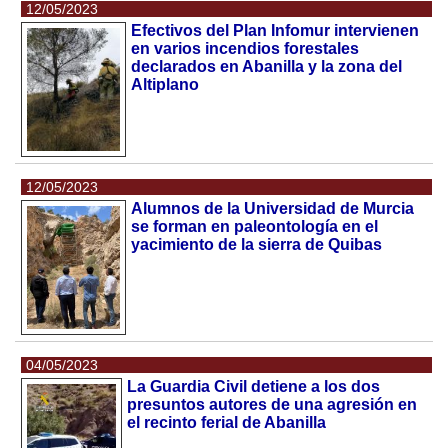
12/05/2023
Efectivos del Plan Infomur intervienen
en varios incendios forestales
declarados en Abanilla y la zona del
Altiplano
12/05/2023
Alumnos de la Universidad de Murcia
se forman en paleontología en el
yacimiento de la sierra de Quibas
04/05/2023
La Guardia Civil detiene a los dos
presuntos autores de una agresión en
el recinto ferial de Abanilla