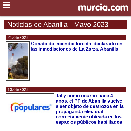
Noticias de Abanilla - Mayo 2023
21/05/2023
Conato de incendio forestal declarado en
las inmediaciones de La Zarza, Abanilla
13/05/2023
Tal y como ocurrió hace 4
anos, el PP de Abanilla vuelve
a ser objeto de destrozos en la
propaganda electoral
correctamente ubicada en los
espacios públicos habilitados