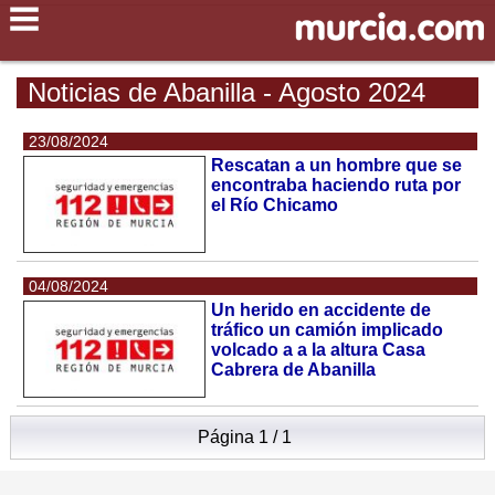
Noticias de Abanilla - Agosto 2024
23/08/2024
Rescatan a un hombre que se
encontraba haciendo ruta por
el Río Chicamo
04/08/2024
Un herido en accidente de
tráfico un camión implicado
volcado a a la altura Casa
Cabrera de Abanilla
Página 1 / 1