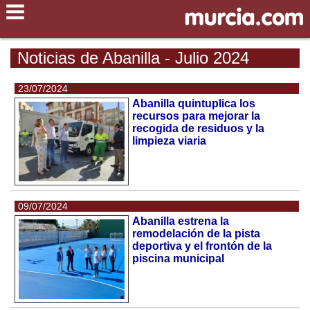
Noticias de Abanilla - Julio 2024
23/07/2024
Abanilla quintuplica los
recursos para mejorar la
recogida de residuos y la
limpieza viaria
09/07/2024
Abanilla estrena la
remodelación de la pista
deportiva y el frontón de la
piscina municipal