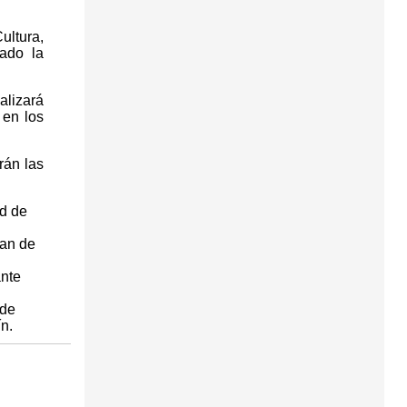
ultura,
tado la
alizará
 en los
rán las
ad de
uan de
ante
 de
n.