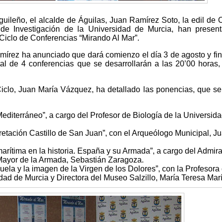
uileño, el alcalde de Águilas, Juan Ramírez Soto, la edil de C
r de Investigación de la Universidad de Murcia, han presen
Ciclo de Conferencias “Mirando Al Mar”.
mírez ha anunciado que dará comienzo el día 3 de agosto y fin
al de 4 conferencias que se desarrollarán a las 20’00 horas,
 Ciclo, Juan María Vázquez, ha detallado las ponencias, que se
editerráneo”, a cargo del Profesor de Biología de la Universid
pretación Castillo de San Juan”, con el Arqueólogo Municipal, J
marítima en la historia. España y su Armada”, a cargo del Admir
Mayor de la Armada, Sebastián Zaragoza.
scuela y la imagen de la Virgen de los Dolores”, con la Profesora
idad de Murcia y Directora del Museo Salzillo, María Teresa Marí