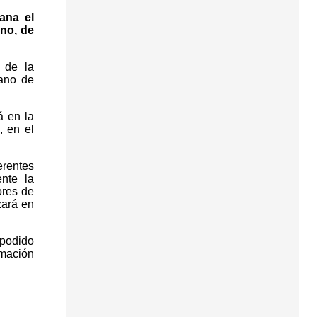
ana el
ano, de
 de la
ano de
á en la
, en el
erentes
nte la
ores de
zará en
 podido
rmación