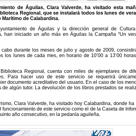
miento de Águilas, Clara Valverde, ha visitado esta mañ
iblioteca Regional, que se instalará todos los lunes de ver
o Marítimo de Calabardina.
ayuntamiento de Águilas y la dirección general de Cultura
, han iniciado un año más en Águilas la Campaña “Un ver
cabo durante los meses de julio y agosto de 2009, consistir
dos los lunes de cada mes, en horario de 10’00 a 13’00 horas
a Biblioteca Regional, cuenta con miles de ejemplares de dif
es. Para hacer uso de este servicio se requerirá únicame
ier documento acreditativo del usuario. En el caso de los men
e algún tutor. La devolución de los libros prestados se reali
urismo, Clara Valverde, ha visitado hoy Calabardina, donde ha
 funcionamiento de este servicio como el de la Caseta de Info
 quinto año consecutivo, en la pedanía aguileña.