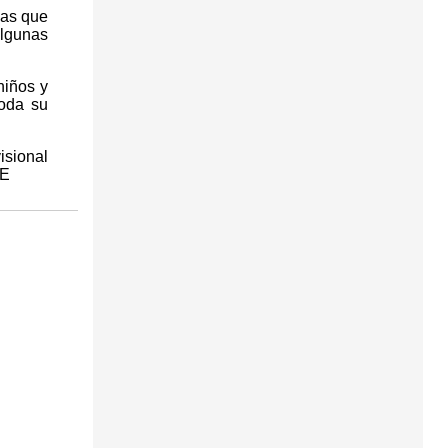
las que
algunas
niños y
toda su
isional
FE