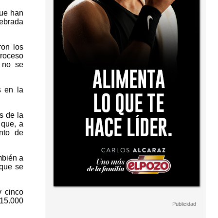
que han
lebrada
ron los
proceso
 no se
s en la
s de la
 que, a
nto de
mbién a
rque se
y cinco
 15.000