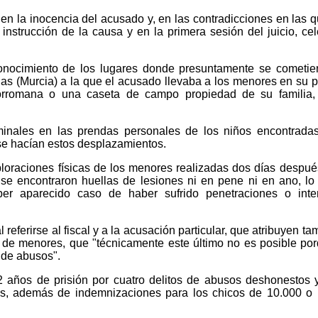
 en la inocencia del acusado y, en las contradicciones en las 
 instrucción de la causa y en la primera sesión del juicio, ce
conocimiento de los lugares donde presuntamente se cometie
as (Murcia) a la que el acusado llevaba a los menores en su 
orromana o una caseta de campo propiedad de su familia,
inales en las prendas personales de los niños encontrada
se hacían estos desplazamientos.
loraciones físicas de los menores realizadas dos días despué
e encontraron huellas de lesiones ni en pene ni en ano, lo
ber aparecido caso de haber sufrido penetraciones o inte
 referirse al fiscal y a la acusación particular, que atribuyen ta
ón de menores, que "técnicamente este último no es posible po
 de abusos".
42 años de prisión por cuatro delitos de abusos deshonestos 
es, además de indemnizaciones para los chicos de 10.000 o