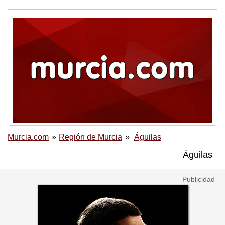
Murcia.com
Región de Murcia
Águilas
Águilas