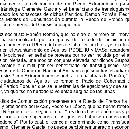
malmente la celebración de un Pleno Extraordinario para 
tránsfuga Clemente García y el beneficiario de transfuguis
icado los portavoces de dichos Partidos, Ramón Román, Pedr
 los Medios de Comunicación durante la Rueda de Prensa q
salón de prensa del Consistorio aguileño.
z socialista Ramón Román, que ha sido el primero en interve
o ha sido motivada por la negativa del alcalde de incluir una
arecientes en el Pleno del mes de julio. De hecho, ayer martes
ción en el Ayuntamiento de Águilas, PSOE, IU y MASd, abandon
 a “Mociones”, en señal de protesta por no ser incluida por el a
esión plenaria, una moción conjunta elevada por dichos Grupos
alcalde a dimitir por ser beneficiario de transfuguismo, s
tos de la Comisión Nacional Antitransfuguismo tras estudiar 
 este Pleno Extraordinario se pedirá , en palabras de Román, “
 ciudadanos de Águilas, se rompa el Pacto de Gobernabili
 Partido Popular, que se le retiren las delegaciones y que se 
, ya que “se ha hurtado la voluntad surgida de las urnas”.
Medios de Comunicación presentes en la Rueda de Prensa ha 
 y presidente del MASd, Pedro Gil López, que ha hecho refere
de Régimen Local según el cual “Los derechos económicos y po
o podrán ser superiores a los que les hubiesen correspon
dencia”. Por lo cual, el concejal denominado como tránsfuga
ismo, Clemente García, no puede percibir remuneración económ