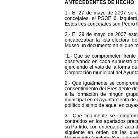
ANTECEDENTES DE HECHO
1.- El 27 de mayo de 2007 se ce
concejales, el PSOE 6, Izquier
Estos tres concejales son Pedro 
2.- El 29 de mayo de 2007 estos
encabezaban la lista electoral de
Musso un documento en el que m
“1.- Que se comprometen frente a
observando en cada supuesto aqu
ejerciendo el voto de la forma q
Corporación municipal del Ayunta
2.- Que igualmente se compromet
consentimiento del Presidente d
a la formación de ningún grupo
municipal en el Ayuntamiento de Á
político distinto de aquel en cuya
3.- Que finalmente se comprom
contraídos en los apartados prec
su Partido, con entrega del acta 
siguiente en orden de las que 
Movimiento Aguileño Socialdemó