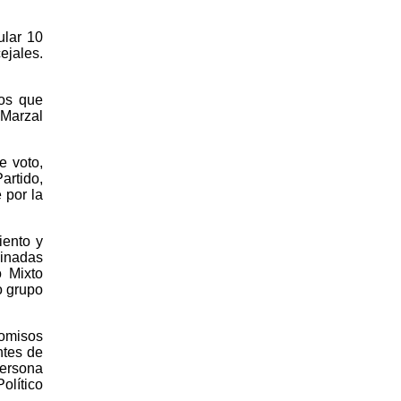
ular 10
ejales.
ros que
 Marzal
e voto,
artido,
 por la
iento y
minadas
o Mixto
o grupo
omisos
ntes de
persona
olítico