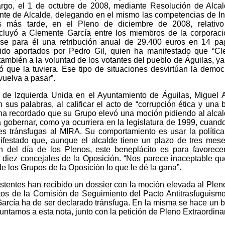
rgo, el 1 de octubre de 2008, mediante Resolución de Alcal
te de Alcalde, delegando en el mismo las competencias de In
s más tarde, en el Pleno de diciembre de 2008, relativo
ncluyó a Clemente García entre los miembros de la corporac
ose para él una retribución anual de 29.400 euros en 14 p
ido aportados por Pedro Gil, quien ha manifestado que “C
ambién a la voluntad de los votantes del pueblo de Águilas, ya
ó que la tuviera. Ese tipo de situaciones desvirtúan la democ
vuelva a pasar”.
 de Izquierda Unida en el Ayuntamiento de Águilas, Miguel 
sus palabras, al calificar el acto de “corrupción ética y una b
ha recordado que su Grupo elevó una moción pidiendo al alca
 gobernar, como ya ocurriera en la legislatura de 1999, cuand
es tránsfugas al MIRA. Su comportamiento es usar la polític
festado que, aunque el alcalde tiene un plazo de tres mes
n del día de los Plenos, este beneplácito es para favorece
s diez concejales de la Oposición. “Nos parece inaceptable q
 los Grupos de la Oposición lo que le dé la gana”.
tentes han recibido un dossier con la moción elevada al Plen
tos de la Comisión de Seguimiento del Pacto Antitrasfuguismo
arcía ha de ser declarado tránsfuga. En la misma se hace un 
ntamos a esta nota, junto con la petición de Pleno Extraordinar