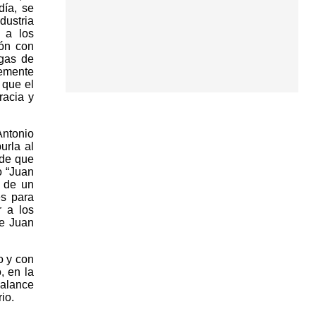
día, se
dustria
 a los
ión con
agas de
lemente
 que el
racia y
Antonio
urla al
lde que
o “Juan
a de un
es para
r a los
ue Juan
o y con
, en la
balance
io.