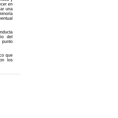
ecer en
zar una
minoría
ventual
onducta
io del
 punto
ico que
on los