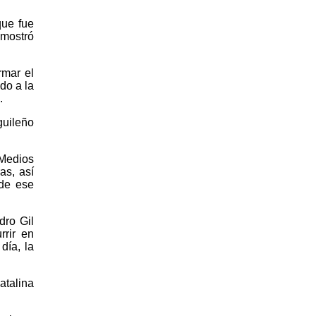
que fue
emostró
rmar el
do a la
.
guileño
 Medios
as, así
 de ese
dro Gil
rrir en
día, la
atalina