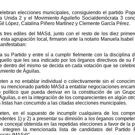
lebran elecciones municipales, consiguiendo el partido Pop
da Unida 2 y el Movimiento Aguileño Socialdemócrata 3 conc
Gil López, Catalina Piñero Martínez y Clemente García Pérez.
 tres ediles del MASd, junto con el resto de los diez prime
 esta agrupación local, firmaron ante la notario Manuela Isabel
anifestaban:
 su Partido y entre sí a cumplir fielmente con la disciplina d
ello que les sea indicado por los órganos directivos de su P
ue dentro del mismo se decida en cada votación que se celebre
miento de Águilas.
en a no entablar individual o colectivamente sin el conocim
e su mencionado partido MASd a entablar negociaciones enca
 político que pueda derivar en la constitución de un Grup
guilas, o en la integración de los comparecientes en algún otr
s listas han concurrido a las citadas elecciones municipales.
eten, en el supuesto de incumplir cualquiera de los compr
edentes 1) y 2) a presentar su dimisión a los órganos compete
de concejal obtenida en las repetidas elecciones a favor de la 
integren la mencionada lista de candidatos del Partido P
crata (MASd)”.