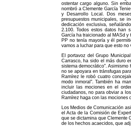
ostentar cargo alguno. Sin emba
nombró a Clemente García Tenien
y Desarrollo Local. Dos mese
presupuestos municipales, se i
dedicación exclusiva, señalánd
2.100. Todos estos datos han s
García ha traicionado al MASd y t
PP no tenía mayoría y él permiti
vamos a luchar para que esto no 
El portavoz del Grupo Municipal
Carrasco, ha sido el más duro en 
sistema democrático”. Asimismo 
no se apoyara en tránsfugas para
Ramírez le robó cuatro concejal
modo inmoral”. También ha mani
incluir las mociones en el orde
ciudadanos, no para obviar a lo
Ramírez haga con las mociones de
Los Medios de Comunicación asis
el Acta de la Comisión de Exper
que se dictamina que Clemente G
de los hechos acaecidos, que adju