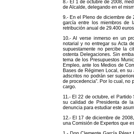
8.- El 1 de octubre de 2008, me
de Alcalde, delegando en el mism
9.- En el Pleno de diciembre de 
garcía entre los miembros de l
retribución anual de 29.400 euro
10.- Al verse inmerso en un pr
notarial y no entregar su Acta d
supuestamente no percibe la cit
ostenta Delegaciones. Sin embar
tema de los Presupuestos Munici
Empleo, ante los Medios de Comu
Bases de Régimen Local, en su a
adscritos no podrán ser superio
de procedencia”. Por lo cual, no
cargo.
11.- El 22 de octubre, el Partido
su calidad de Presidenta de la
denuncia para estudiar este asun
12.- El 17 de diciembre de 2008
una Comisión de Expertos que est
1.- Don Clemente García Pérez ha