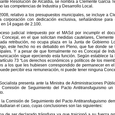
diante Resolución de Alcaldía, se nombra a Clemente García T
o las competencias de Industria y Desarrollo Local.
2008, relativo a los presupuestos municipales, se incluye a C
a corporación con dedicación exclusiva, señalándose para
s en 14 pagas de 2.100.
oceso judicial interpuesto por el MASd por incumplir el do
e Concejal, en el que solicitan medidas cautelares, Clemente
ada retribución, no ocupa plaza en la Junta de Gobierno Lo
go, este hecho no es debatido en Pleno, que fue donde se t
pales. Y a pesar de que formalmente no es Concejal de Indu
nicación sigue ejerciendo esta función. Según establece la
rtículo 73 “Los derechos económicos y políticos de los miem
res a los que les hubiesen correspondido de permanecer en e
 puede percibir esa remuneración, ni puede tener ninguna Conce
 Socialista presenta ante la Ministra de Administraciones Públi
 Comisión de Seguimiento del Pacto Antitransfuguismo un 
to.
, la Comisión de Seguimiento del Pacto Antitransfuguismo d
udiaran el caso, cuyas conclusiones son las siguientes:
 de ser declarado tránsfuga ya que traicionó a su fuerza pol