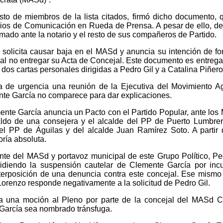
sto de miembros de la lista citados, firmó dicho documento, 
ios de Comunicación en Rueda de Prensa. A pesar de ello, d
irmado ante la notario y el resto de sus compañeros de Partido.
a solicita causar baja en el MASd y anuncia su intención de fo
 al no entregar su Acta de Concejal. Este documento es entrega
dos cartas personales dirigidas a Pedro Gil y a Catalina Piñero
 de urgencia una reunión de la Ejecutiva del Movimiento A
nte García no comparece para dar explicaciones.
ente García anuncia un Pacto con el Partido Popular, ante los
ldo de una consejera y el alcalde del PP de Puerto Lumbrer
el PP de Águilas y del alcalde Juan Ramírez Soto. A partir
ría absoluta.
ente del MASd y portavoz municipal de este Grupo Político, Pe
pidiendo la suspensión cautelar de Clemente García por incu
terposición de una denuncia contra este concejal. Ese mismo 
Lorenzo responde negativamente a la solicitud de Pedro Gil.
va una moción al Pleno por parte de la concejal del MASd C
 García sea nombrado tránsfuga.