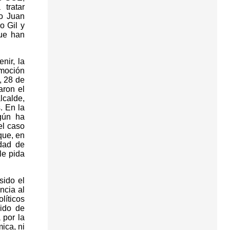
tratar
mo Juan
o Gil y
ue han
nir, la
 moción
, 28 de
aron el
lcalde,
. En la
egún ha
el caso
que, en
dad de
le pida
sido el
ncia al
líticos
dido de
 por la
ica, ni