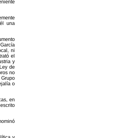
eniente
lemente
 él una
cumento
 García
cal, ni
rató el
stria y
 Ley de
bros no
l Grupo
jalía o
cas, en
escrito
emominó
ítica y