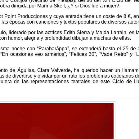
nio Cortijos (Recinto de Fiestas), dentro del XIII Ciclo de Te
obra dirigida por Marina Skell, ¿Y si Dios fuera mujer?.
ot Point Producciones y cuya entrada tiene un coste de 8 €, en
 las épocas con canciones y textos populares de diversos autor
lo, liderado por las actrices Edith Sierra y Maida Larrain, es l
con humor, alegría y profundidad dibujan a muchas de ellas.
 misma noche con “Parabaráppa”, se extenderá hasta el 25 de 
En ocasiones veo armarios”, “Felices 30”, “Vade Retro” y “
ento de Águilas, Clara Valverde, ha querido hacer un llamam
 de divertirse y olvidar por un rato los problemas cotidianos de
uiera de las representaciones teatrales de este Ciclo de 