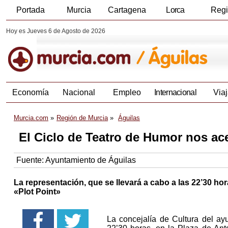
Portada
Murcia
Cartagena
Lorca
Reg
Hoy es Jueves 6 de Agosto de 2026
Economía
Nacional
Empleo
Internacional
Viaj
Murcia.com
Región de Murcia
Águilas
El Ciclo de Teatro de Humor nos ac
Fuente:
Ayuntamiento de Águilas
La representación, que se llevará a cabo a las 22’30 hor
«Plot Point»
La concejalía de Cultura del ay