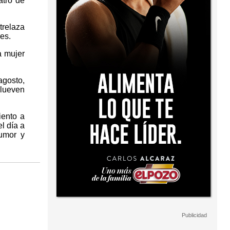
atro de
trelaza
es.
a mujer
agosto,
Llueven
iento a
l día a
Humor y