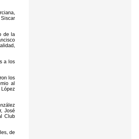
rciana,
 Siscar
o de la
ancisco
alidad,
s a los
ron los
emio al
l López
onzález
r, José
l Club
les, de