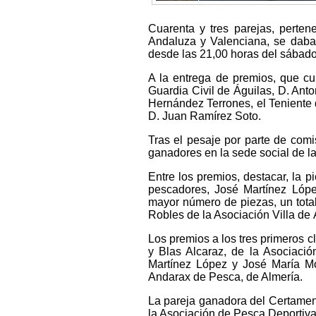
Cuarenta y tres parejas, perte
Andaluza y Valenciana, se daban
desde las 21,00 horas del sábado 
A la entrega de premios, que cu
Guardia Civil de Águilas, D. Ant
Hernández Terrones, el Teniente d
D. Juan Ramírez Soto.
Tras el pesaje por parte de comi
ganadores en la sede social de la 
Entre los premios, destacar, la p
pescadores, José Martínez Lópe
mayor número de piezas, un total
Robles de la Asociación Villa de 
Los premios a los tres primeros 
y Blas Alcaraz, de la Asociaci
Martínez López y José María M
Andarax de Pesca, de Almería.
La pareja ganadora del Certamen
la Asociación de Pesca Deportiva 