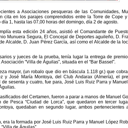
necientes a Asociaciones pesqueras de las Comunidades, Mu
 cita en los parajes comprendidos entre la Torre de Cope y
día 1, hasta las 07,00 horas del domingo, día 2 de agosto.
mplía esta edición 24 años, asistió el Comandante de Puest
onio Munuera Segura, El Concejal de Deportes aguileño, D. Fr
e Alcalde, D. Juan Pérez García, así como el Alcalde de la loc
sarios y jueces de la prueba, tenía lugar la entrega de premio
Asociación “Villa de Águilas”, situada en el “Bar Bassel”.
ieza mayor, (un robalo que dio en báscula 1.118 gr.) que cobra
z y José María Montoya, del Club Andarax (Almería), el pr
 de sesenta y cuatro, fue para, José Luis Ruiz Parra y Manue
Águilas.
clasificados del Certamen, fueron a parar a manos de Manuel G
ón de Pesca “Ciudad de Lorca”, que quedaron en tercer luga
ontoya, quedaban en segundo lugar, ambos pertenecientes a
, era la formada por José Luis Ruiz Parra y Manuel López Rob
“Villa de Águilas”.