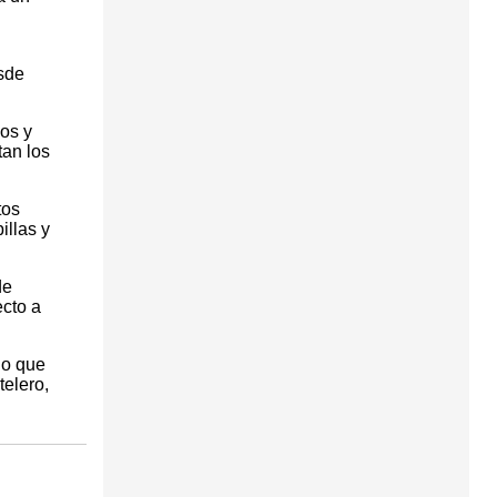
sde
cos y
an los
tos
illas y
de
cto a
do que
telero,