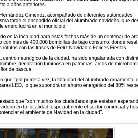
to a años anteriores.
é Hernández Giménez, acompañado de diferentes autoridades
isma tarde el encendido oficial del alumbrado navideño, que de
e enero lucirá en el municipio.
ado en la localidad para estas fechas más de un centenar de ar
o con más de 400.000 bombillas de bajo consumo, donde resalt
s rótulos con las frases de Feliz Navidad o Felices Fiestas.
, centro neurálgico de la ciudad, ha sido engalanada con distin
 mimbre, decoración luminosa en palmeras, arcos de microbomb
 flor de pascua.
que "por primera vez, la totalidad del alumbrado ornamental 
ras LED, lo que supondrá un ahorro energético del 80% respe
nifestado que "son muchos los ciudadanos que estaban esperan
videño en la localidad, especialmente el sector comercial y hos
potenciar el ambiente de Navidad en la ciudad".