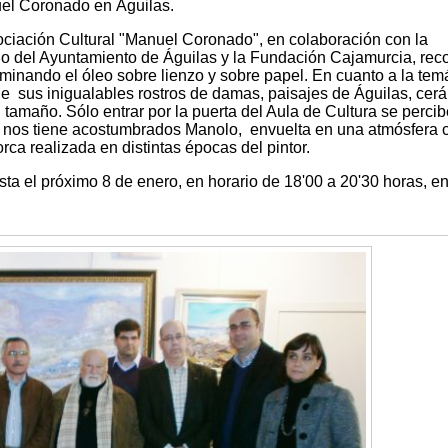
uel Coronado en Águilas.
ociación Cultural "Manuel Coronado", en colaboración con la
io del Ayuntamiento de Águilas y la Fundación Cajamurcia, rec
ominando el óleo sobre lienzo y sobre papel. En cuanto a la temá
 sus inigualables rostros de damas, paisajes de Águilas, cer
 tamaño. Sólo entrar por la puerta del Aula de Cultura se percib
ue nos tiene acostumbrados Manolo, envuelta en una atmósfera c
rca realizada en distintas épocas del pintor.
sta el próximo 8 de enero, en horario de 18'00 a 20'30 horas, en