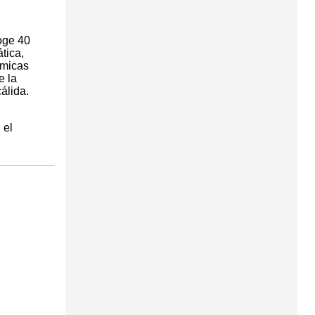
oge 40
tica,
ámicas
e la
álida.
 el