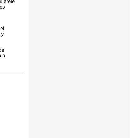
uiérete
los
el
 y
de
a a