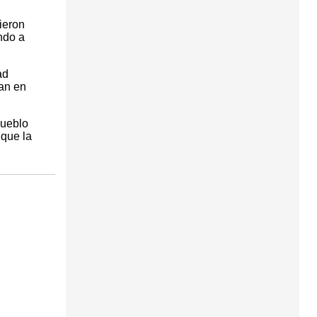
cieron
ndo a
ad
san en
Pueblo
 que la