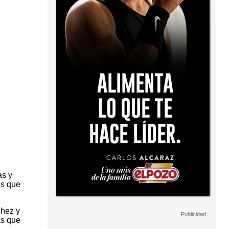
as y
os que
chez y
as que