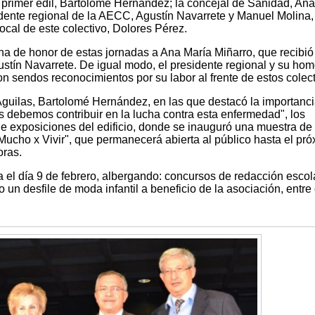
l primer edil, Bartolomé Hernández; la concejal de Sanidad, An
idente regional de la AECC, Agustín Navarrete y Manuel Molina,
ocal de este colectivo, Dolores Pérez.
a de honor de estas jornadas a Ana María Miñarro, que recibió 
stín Navarrete. De igual modo, el presidente regional y su ho
 sendos reconocimientos por su labor al frente de estos colect
 Águilas, Bartolomé Hernández, en las que destacó la importanc
os debemos contribuir en la lucha contra esta enfermedad", los
 de exposiciones del edificio, donde se inauguró una muestra de 
"Mucho x Vivir", que permanecerá abierta al público hasta el pr
oras.
 el día 9 de febrero, albergando: concursos de redacción escola
 o un desfile de moda infantil a beneficio de la asociación, entre