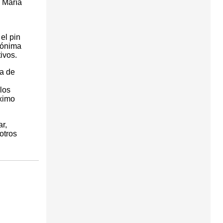
a María
el pin
mónima
ivos.
ia de
los
óximo
r,
 otros