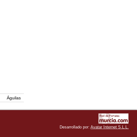
Águilas
Desarrollado por:
Avatar Internet S.L.L.