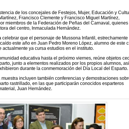
istencia de los concejales de Festejos, Mujer, Educación y Cultu
 Martínez, Francisco Clemente y Francisco Miguel Martínez,
r miembros de la Federación de Peñas del Carnaval, quienes
ectora del centro, Inmaculada Hernández.
 celebrar que el personaje de Mussona Infantil, estrechamente 
recaído este año en Juan Pedro Moreno López, alumno de este c
 actualmente ya cursa estudios en el instituto.
comunidad educativa hasta el próximo viernes, reúne objetos ce
parto, junto a elementos realizados por los propios alumnos, a
exhibieron durante la conmemoración del Día Local del Esparto.
a muestra incluyen también conferencias y demostraciones sobr
arto rastrillado, en las que participarán conocidos esparteros
 material, Juan Hernández.