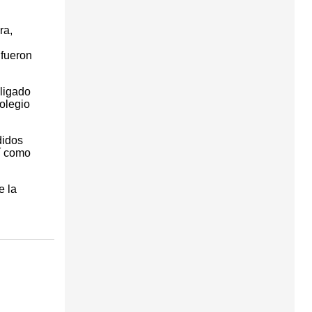
ra,
 fueron
ligado
olegio
didos
sí como
e la