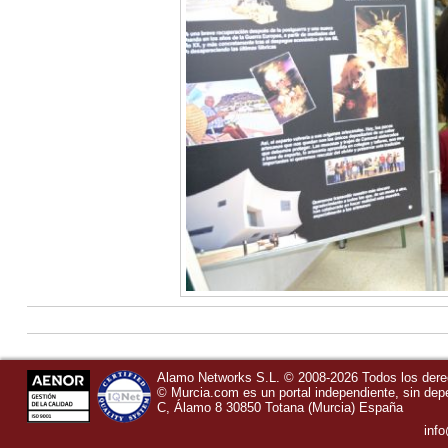
Alamo Networks S.L. © 2008-2026 Todos los der
©
Murcia.com
es un portal independiente, sin de
C, Álamo 8
30850
Totana
(Murcia)
España
inf