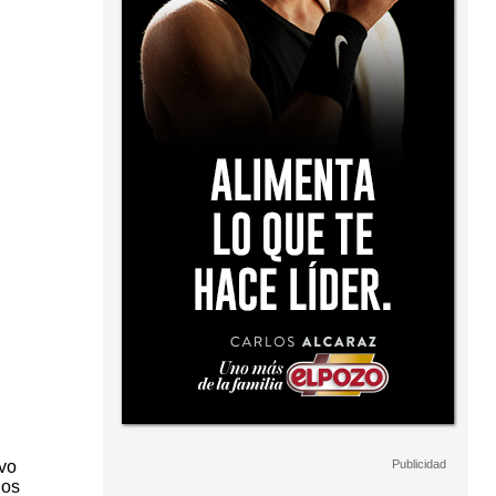
ivo
los