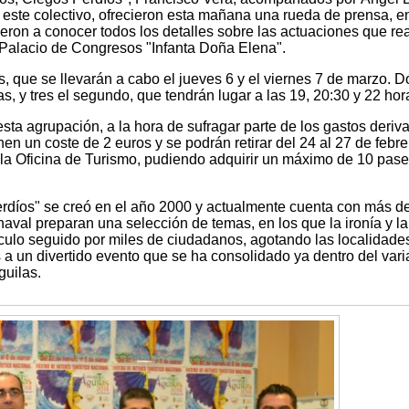
ste colectivo, ofrecieron esta mañana una rueda de prensa, en
ieron a conocer todos los detalles sobre las actuaciones que rea
y Palacio de Congresos "Infanta Doña Elena".
, que se llevarán a cabo el jueves 6 y el viernes 7 de marzo. D
ras, y tres el segundo, que tendrán lugar a las 19, 20:30 y 22 hor
sta agrupación, a la hora de sufragar parte de los gastos deriv
nen un coste de 2 euros y se podrán retirar del 24 al 27 de febre
e la Oficina de Turismo, pudiendo adquirir un máximo de 10 pase
rdíos" se creó en el año 2000 y actualmente cuenta con más d
al preparan una selección de temas, en los que la ironía y la 
ulo seguido por miles de ciudadanos, agotando las localidade
 a un divertido evento que se ha consolidado ya dentro del var
guilas.