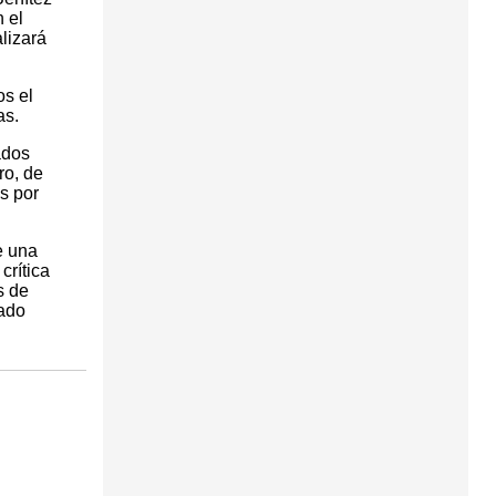
 el
lizará
os el
as.
ados
ro, de
s por
e una
crítica
s de
iado