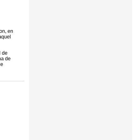
on, en
aquel
l de
na de
 e