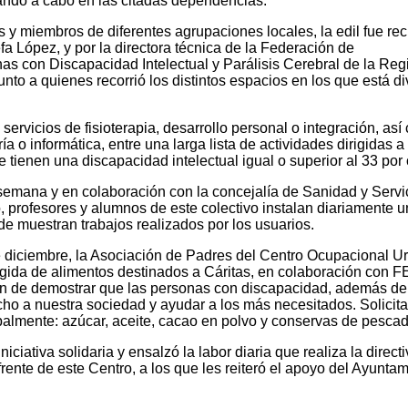
vando a cabo en las citadas dependencias.
y miembros de diferentes agrupaciones locales, la edil fue rec
fa López, y por la directora técnica de la Federación de
as con Discapacidad Intelectual y Parálisis Cerebral de la Reg
nto a quienes recorrió los distintos espacios en los que está di
servicios de fisioterapia, desarrollo personal o integración, as
ía o informática, entre una larga lista de actividades dirigidas a
ienen una discapacidad intelectual igual o superior al 33 por 
semana y en colaboración con la concejalía de Sanidad y Servi
, profesores y alumnos de este colectivo instalan diariamente u
e muestran trabajos realizados por los usuarios.
 diciembre, la Asociación de Padres del Centro Ocupacional Ur
ida de alimentos destinados a Cáritas, en colaboración con 
ón de demostrar que las personas con discapacidad, además de
o a nuestra sociedad y ayudar a los más necesitados. Solicit
palmente: azúcar, aceite, cacao en polvo y conservas de pescad
ciativa solidaria y ensalzó la labor diaria que realiza la directi
frente de este Centro, a los que les reiteró el apoyo del Ayunta