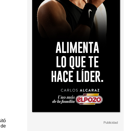
itó
 de