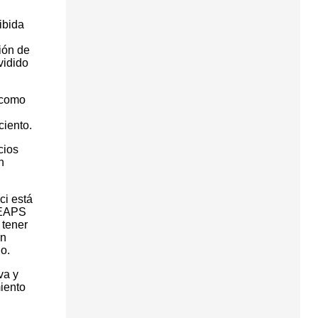
ibida
ión de
vidido
í como
ciento.
cios
n
ci está
FEAPS
 tener
an
o.
va y
miento