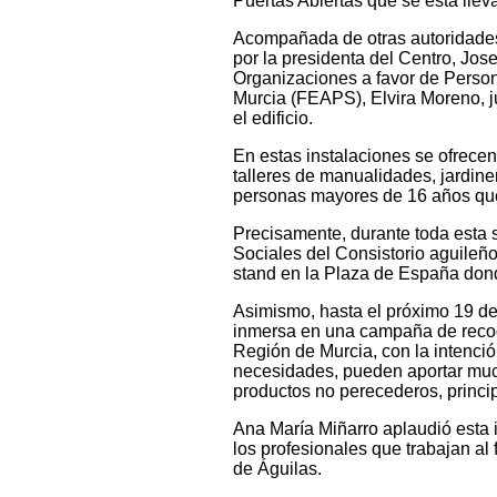
Puertas Abiertas que se está lle
Acompañada de otras autoridades 
por la presidenta del Centro, Jose
Organizaciones a favor de Person
Murcia (FEAPS), Elvira Moreno, ju
el edificio.
En estas instalaciones se ofrecen 
talleres de manualidades, jardiner
personas mayores de 16 años que t
Precisamente, durante toda esta 
Sociales del Consistorio aguileño
stand en la Plaza de España dond
Asimismo, hasta el próximo 19 de
inmersa en una campaña de recog
Región de Murcia, con la intenci
necesidades, pueden aportar much
productos no perecederos, princi
Ana María Miñarro aplaudió esta ini
los profesionales que trabajan al 
de Águilas.