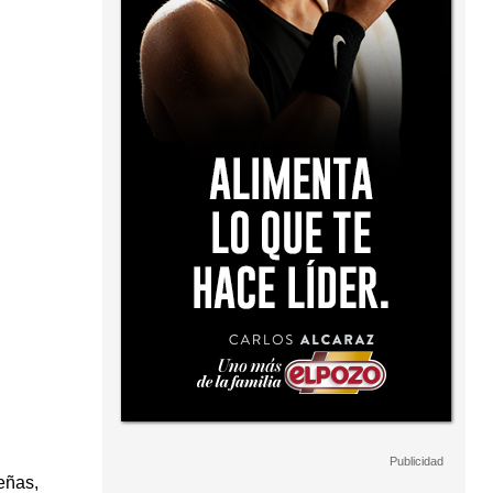
eñas,