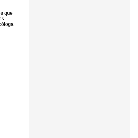
es que
os
icóloga