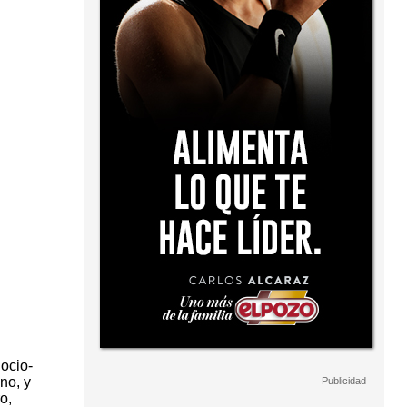
ocio-
no, y
o,