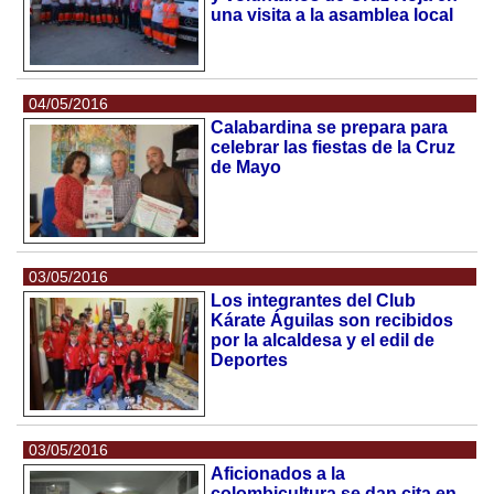
una visita a la asamblea local
04/05/2016
Calabardina se prepara para
celebrar las fiestas de la Cruz
de Mayo
03/05/2016
Los integrantes del Club
Kárate Águilas son recibidos
por la alcaldesa y el edil de
Deportes
03/05/2016
Aficionados a la
colombicultura se dan cita en