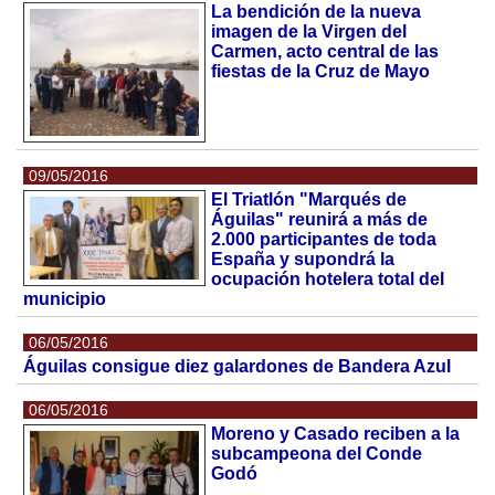
La bendición de la nueva
imagen de la Virgen del
Carmen, acto central de las
fiestas de la Cruz de Mayo
09/05/2016
El Triatlón "Marqués de
Águilas" reunirá a más de
2.000 participantes de toda
España y supondrá la
ocupación hotelera total del
municipio
06/05/2016
Águilas consigue diez galardones de Bandera Azul
06/05/2016
Moreno y Casado reciben a la
subcampeona del Conde
Godó