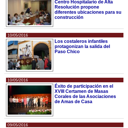
Centro Hospitalario de Alta
Resolución propone
diferentes ubicaciones para su
construcción
10/05/2016
Los costaleros infantiles
protagonizan la salida del
Paso Chico
10/05/2016
Éxito de participación en el
XVIII Certamen de Masas
Corales de las Asociaciones
de Amas de Casa
09/05/2016