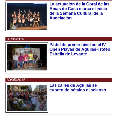
La actuación de la Coral de las
Amas de Casa marca el inicio
de la Semana Cultural de la
Asociación
31/05/2016
Pádel de primer nivel en el IV
Open Playas de Águilas-Trofeo
Estrella de Levante
30/05/2016
Las calles de Águilas se
cubren de pétalos e incienso