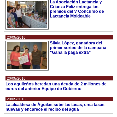
La Asociación Lactancia y
Crianza Feliz entrega los
premios del V Concurso de
Lactancia Moldeable
23/05/2016
Silvia López, ganadora del
primer sorteo de la campaña
"Gana la paga extra"
20/05/2016
Los aguileños heredan una deuda de 2 millones de
euros del anterior Equipo de Gobierno
20/05/2016
La alcaldesa de Águilas sube las tasas, crea tasas
nuevas y encarece el recibo del agua