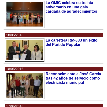
La OMIC celebra su treinta
aniversario en una gala
cargada de agradecimientos
18/05/2016
La carretera RM-333 un éxito
del Partido Popular
18/05/2016
Reconocimiento a José García
tras 42 años de servicio como
electricista municipal
17/05/2016