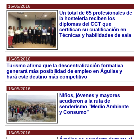
16/05/2016
Un total de 65 profesionales de
la hostelería reciben los
diplomas del CCT que
certifican su cualificación en
Técnicas y habilidades de sala
16/05/2016
Turismo afirma que la descentralización formativa
generará más posibilidad de empleo en Águilas y
hará este destino más competitivo
16/05/2016
Niños, jóvenes y mayores
acudieron a la ruta de
senderismo "Medio Ambiente
y Consumo"
16/05/2016