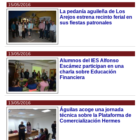
15/05/2016
La pedanía aguileña de Los
Arejos estrena recinto ferial en
sus fiestas patronales
13/05/2016
Alumnos del IES Alfonso
Escámez participan en una
charla sobre Educación
Financiera
13/05/2016
Águilas acoge una jornada
técnica sobre la Plataforma de
Comercialización Hermes