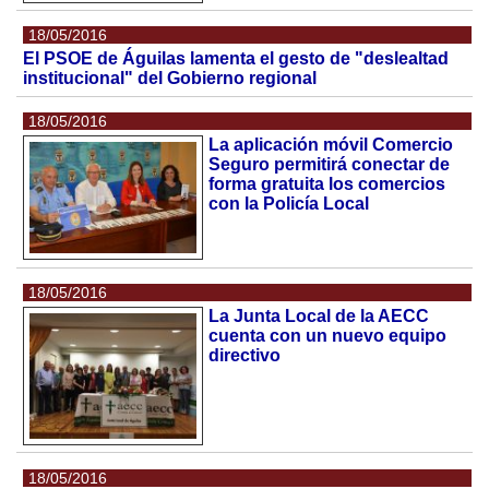
18/05/2016
El PSOE de Águilas lamenta el gesto de "deslealtad
institucional" del Gobierno regional
18/05/2016
La aplicación móvil Comercio
Seguro permitirá conectar de
forma gratuita los comercios
con la Policía Local
18/05/2016
La Junta Local de la AECC
cuenta con un nuevo equipo
directivo
18/05/2016