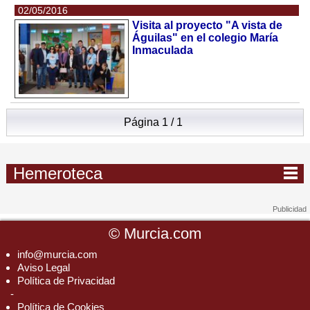
02/05/2016
Visita al proyecto "A vista de
Águilas" en el colegio María
Inmaculada
Página 1 / 1
Hemeroteca
©
Murcia.com
info@murcia.com
Aviso Legal
Política de Privacidad
-
Política de Cookies