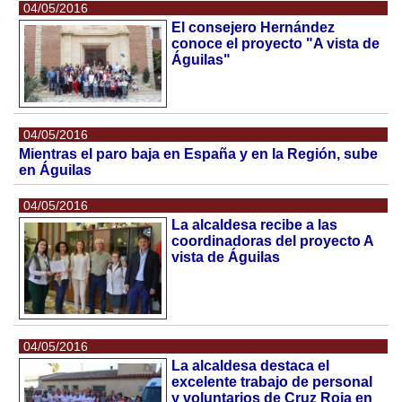
04/05/2016
El consejero Hernández
conoce el proyecto "A vista de
Águilas"
04/05/2016
Mientras el paro baja en España y en la Región, sube
en Águilas
04/05/2016
La alcaldesa recibe a las
coordinadoras del proyecto A
vista de Águilas
04/05/2016
La alcaldesa destaca el
excelente trabajo de personal
y voluntarios de Cruz Roja en