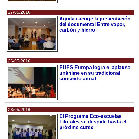
27/05/2016
Águilas acoge la presentación
del documental Entre vapor,
carbón y hierro
26/05/2016
El IES Europa logra el aplauso
unánime en su tradicional
concierto anual
26/05/2016
El Programa Eco-escuelas
Litorales se despide hasta el
próximo curso