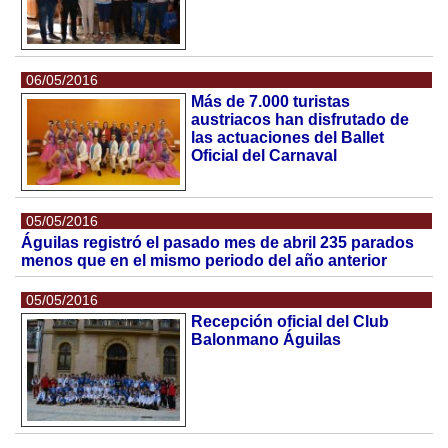
06/05/2016
Más de 7.000 turistas
austriacos han disfrutado de
las actuaciones del Ballet
Oficial del Carnaval
05/05/2016
Águilas registró el pasado mes de abril 235 parados
menos que en el mismo periodo del año anterior
05/05/2016
Recepción oficial del Club
Balonmano Águilas