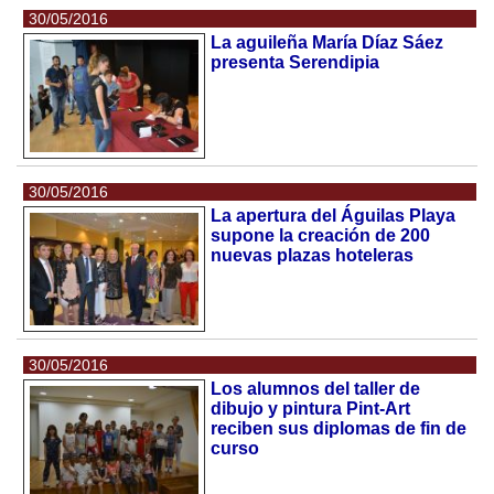
30/05/2016
La aguileña María Díaz Sáez
presenta Serendipia
30/05/2016
La apertura del Águilas Playa
supone la creación de 200
nuevas plazas hoteleras
30/05/2016
Los alumnos del taller de
dibujo y pintura Pint-Art
reciben sus diplomas de fin de
curso