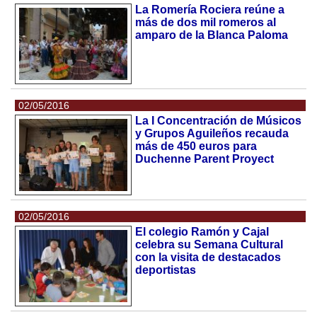
La Romería Rociera reúne a
más de dos mil romeros al
amparo de la Blanca Paloma
02/05/2016
La I Concentración de Músicos
y Grupos Aguileños recauda
más de 450 euros para
Duchenne Parent Proyect
02/05/2016
El colegio Ramón y Cajal
celebra su Semana Cultural
con la visita de destacados
deportistas