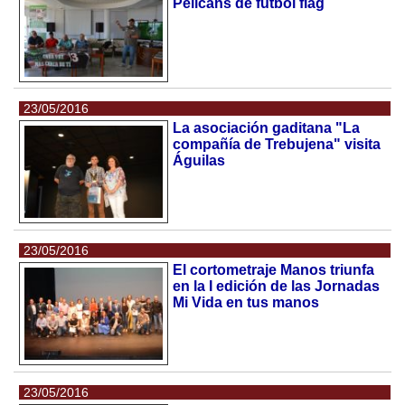
Pelicans de fútbol flag
23/05/2016
La asociación gaditana "La
compañía de Trebujena" visita
Águilas
23/05/2016
El cortometraje Manos triunfa
en la I edición de las Jornadas
Mi Vida en tus manos
23/05/2016