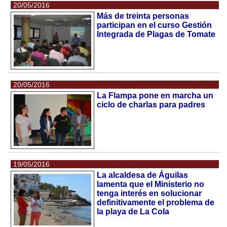
20/05/2016
Más de treinta personas
participan en el curso Gestión
Integrada de Plagas de Tomate
20/05/2016
La Flampa pone en marcha un
ciclo de charlas para padres
19/05/2016
La alcaldesa de Águilas
lamenta que el Ministerio no
tenga interés en solucionar
definitivamente el problema de
la playa de La Cola