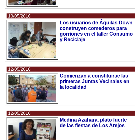
13/05/2016
Los usuarios de Águilas Down
construyen comederos para
gorriones en el taller Consumo
y Reciclaje
12/05/2016
Comienzan a constituirse las
primeras Juntas Vecinales en
la localidad
12/05/2016
Medina Azahara, plato fuerte
de las fiestas de Los Arejos