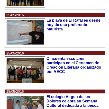
25/05/2016
La playa de El Rafal es desde
hoy de uso preferente
naturista
25/05/2016
Cincuenta escolares
participan en el Certamen de
Creación Literaria organizado
por AECC
25/05/2016
El colegio Virgen de los
Dolores celebra su Semana
Cultural dedicada a la pesca