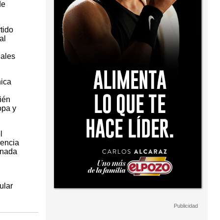
de
tido
al
uales
nica
ién
opa y
l
nencia
inada
ular