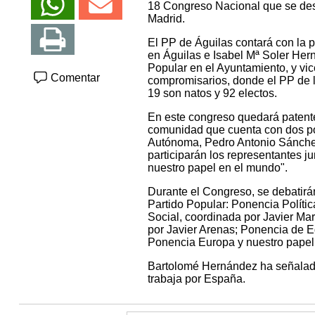
18 Congreso Nacional que se desa
Madrid.
El PP de Águilas contará con la 
en Águilas e Isabel Mª Soler Her
Popular en el Ayuntamiento, y vi
Comentar
compromisarios, donde el PP de l
19 son natos y 92 electos.
En este congreso quedará patent
comunidad que cuenta con dos po
Autónoma, Pedro Antonio Sánchez
participarán los representantes j
nuestro papel en el mundo".
Durante el Congreso, se debatirán
Partido Popular: Ponencia Políti
Social, coordinada por Javier Mar
por Javier Arenas; Ponencia de E
Ponencia Europa y nuestro papel
Bartolomé Hernández ha señalado 
trabaja por España.