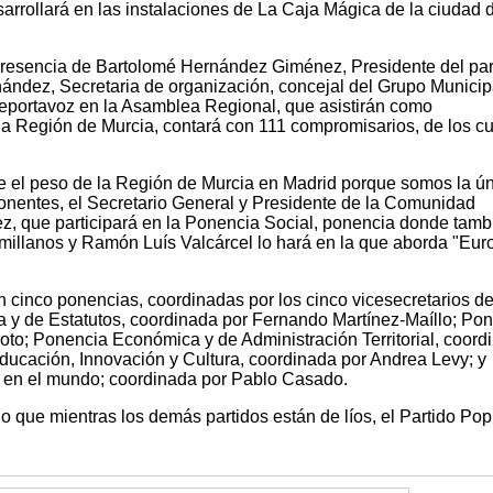
rrollará en las instalaciones de La Caja Mágica de la ciudad 
presencia de Bartolomé Hernández Giménez, Presidente del par
nández, Secretaria de organización, concejal del Grupo Municip
ceportavoz en la Asamblea Regional, que asistirán como
a Región de Murcia, contará con 111 compromisarios, de los c
e el peso de la Región de Murcia en Madrid porque somos la ú
nentes, el Secretario General y Presidente de la Comunidad
, que participará en la Ponencia Social, ponencia donde tamb
umillanos y Ramón Luís Valcárcel lo hará en la que aborda "Eur
 cinco ponencias, coordinadas por los cinco vicesecretarios de
ca y de Estatutos, coordinada por Fernando Martínez-Maíllo; Po
oto; Ponencia Económica y de Administración Territorial, coord
ducación, Innovación y Cultura, coordinada por Andrea Levy; y
 en el mundo; coordinada por Pablo Casado.
que mientras los demás partidos están de líos, el Partido Pop