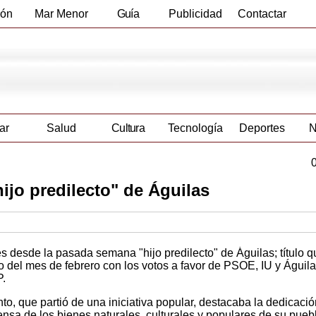
ión
Mar Menor
Guía
Publicidad
Contactar
Empresas
ar
Salud
Cultura
Tecnología
Deportes
N
jo predilecto" de Águilas
 desde la pasada semana "hijo predilecto" de Águilas; título q
o del mes de febrero con los votos a favor de PSOE, IU y Águil
P.
o, que partió de una iniciativa popular, destacaba la dedicació
fensa de los bienes naturales, culturales y populares de su pueb