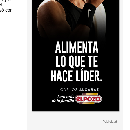
l
yó con