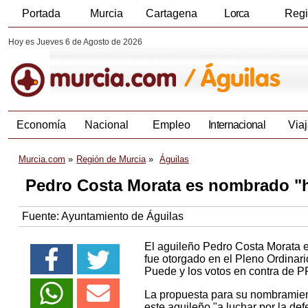
Portada
Murcia
Cartagena
Lorca
Reg
Hoy es Jueves 6 de Agosto de 2026
Economía
Nacional
Empleo
Internacional
Viaj
Murcia.com
Región de Murcia
Águilas
Pedro Costa Morata es nombrado "hi
Fuente:
Ayuntamiento de Águilas
El aguileño Pedro Costa Morata es
fue otorgado en el Pleno Ordinari
Puede y los votos en contra de P
La propuesta para su nombramient
este aguileño "a luchar por la de