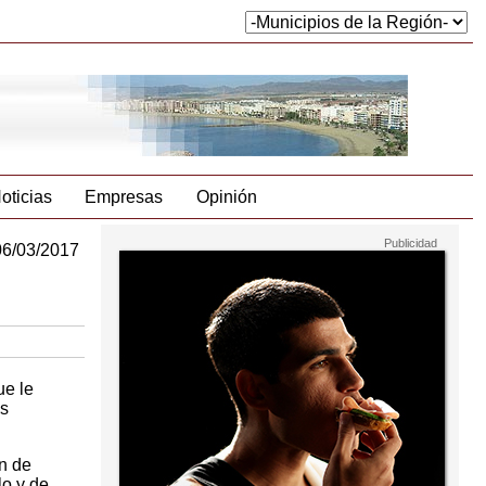
oticias
Empresas
Opinión
06/03/2017
ue le
as
n de
lo y de