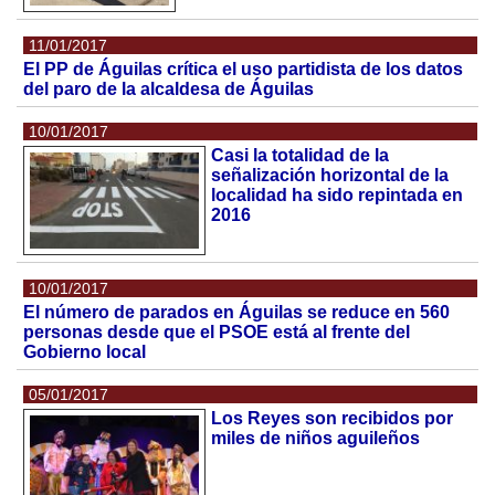
11/01/2017
El PP de Águilas crítica el uso partidista de los datos
del paro de la alcaldesa de Águilas
10/01/2017
Casi la totalidad de la
señalización horizontal de la
localidad ha sido repintada en
2016
10/01/2017
El número de parados en Águilas se reduce en 560
personas desde que el PSOE está al frente del
Gobierno local
05/01/2017
Los Reyes son recibidos por
miles de niños aguileños