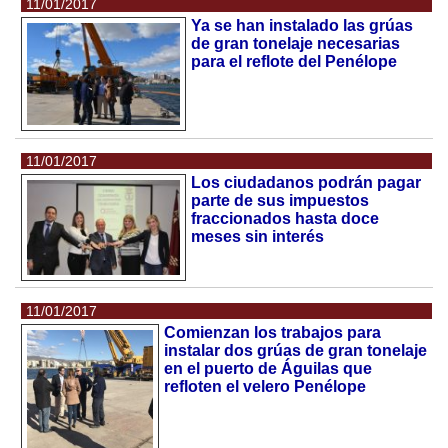
11/01/2017
Ya se han instalado las grúas
de gran tonelaje necesarias
para el reflote del Penélope
11/01/2017
Los ciudadanos podrán pagar
parte de sus impuestos
fraccionados hasta doce
meses sin interés
11/01/2017
Comienzan los trabajos para
instalar dos grúas de gran tonelaje
en el puerto de Águilas que
refloten el velero Penélope