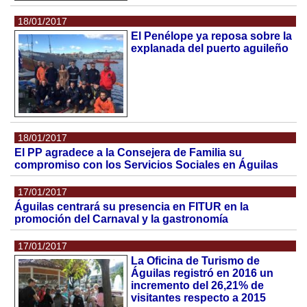
18/01/2017
El Penélope ya reposa sobre la
explanada del puerto aguileño
18/01/2017
El PP agradece a la Consejera de Familia su
compromiso con los Servicios Sociales en Águilas
17/01/2017
Águilas centrará su presencia en FITUR en la
promoción del Carnaval y la gastronomía
17/01/2017
La Oficina de Turismo de
Águilas registró en 2016 un
incremento del 26,21% de
visitantes respecto a 2015