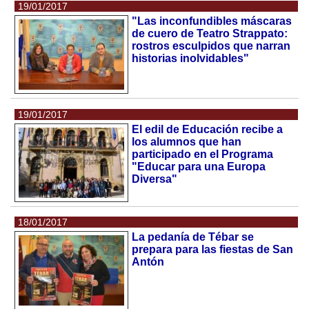
19/01/2017
"Las inconfundibles máscaras
de cuero de Teatro Strappato:
rostros esculpidos que narran
historias inolvidables"
19/01/2017
El edil de Educación recibe a
los alumnos que han
participado en el Programa
"Educar para una Europa
Diversa"
18/01/2017
La pedanía de Tébar se
prepara para las fiestas de San
Antón