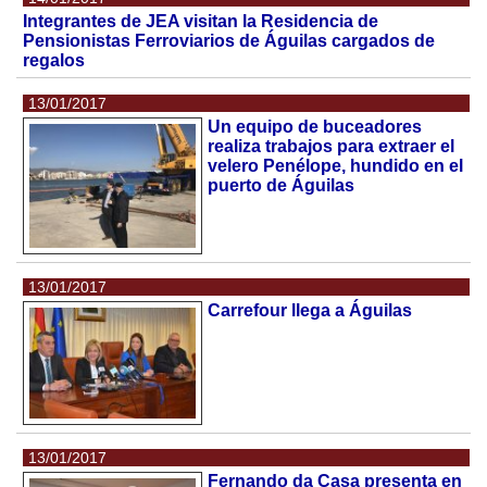
Integrantes de JEA visitan la Residencia de
Pensionistas Ferroviarios de Águilas cargados de
regalos
13/01/2017
Un equipo de buceadores
realiza trabajos para extraer el
velero Penélope, hundido en el
puerto de Águilas
13/01/2017
Carrefour llega a Águilas
13/01/2017
Fernando da Casa presenta en