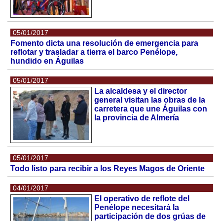
05/01/2017
Fomento dicta una resolución de emergencia para
reflotar y trasladar a tierra el barco Penélope,
hundido en Águilas
05/01/2017
La alcaldesa y el director
general visitan las obras de la
carretera que une Águilas con
la provincia de Almería
05/01/2017
Todo listo para recibir a los Reyes Magos de Oriente
04/01/2017
El operativo de reflote del
Penélope necesitará la
participación de dos grúas de