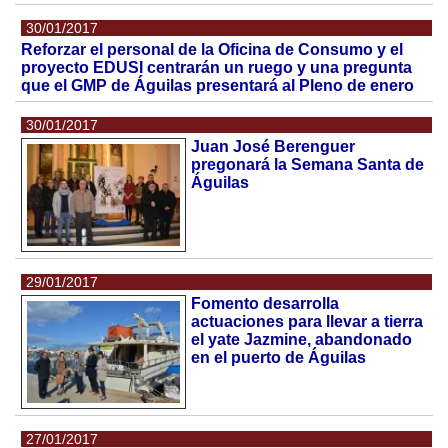
30/01/2017
Reforzar el personal de la Oficina de Consumo y el
proyecto EDUSI centrarán un ruego y una pregunta
que el GMP de Águilas presentará al Pleno de enero
30/01/2017
Juan José Berenguer
pregonará la Semana Santa de
Águilas
29/01/2017
Fomento desarrolla
actuaciones para llevar a tierra
el yate Jazmine, abandonado
en el puerto de Águilas
27/01/2017