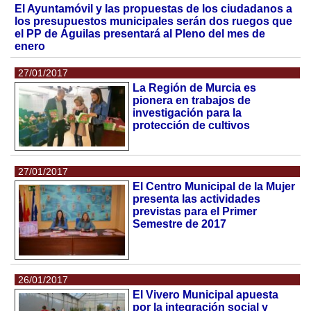
El Ayuntamóvil y las propuestas de los ciudadanos a
los presupuestos municipales serán dos ruegos que
el PP de Águilas presentará al Pleno del mes de
enero
27/01/2017
La Región de Murcia es
pionera en trabajos de
investigación para la
protección de cultivos
27/01/2017
El Centro Municipal de la Mujer
presenta las actividades
previstas para el Primer
Semestre de 2017
26/01/2017
El Vivero Municipal apuesta
por la integración social y