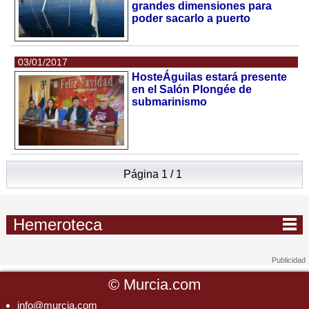
grandes dimensiones para
poder sacarlo a puerto
03/01/2017
HosteÁguilas estará presente
en el Salón Plongée de
submarinismo
Página 1 / 1
Hemeroteca
©
Murcia.com
info@murcia.com