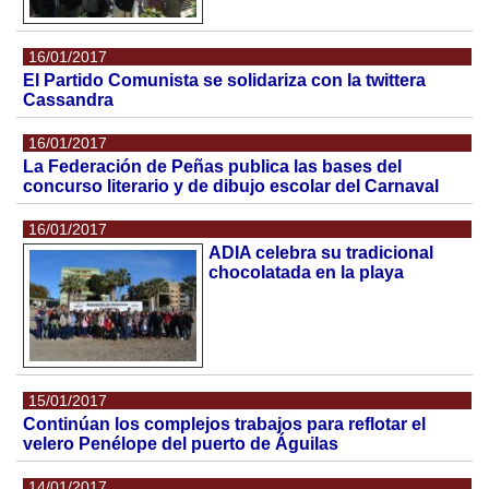
16/01/2017
El Partido Comunista se solidariza con la twittera
Cassandra
16/01/2017
La Federación de Peñas publica las bases del
concurso literario y de dibujo escolar del Carnaval
16/01/2017
ADIA celebra su tradicional
chocolatada en la playa
15/01/2017
Continúan los complejos trabajos para reflotar el
velero Penélope del puerto de Águilas
14/01/2017