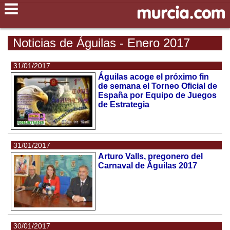
Noticias de Águilas - Enero 2017
31/01/2017
Águilas acoge el próximo fin
de semana el Torneo Oficial de
España por Equipo de Juegos
de Estrategia
31/01/2017
Arturo Valls, pregonero del
Carnaval de Águilas 2017
30/01/2017