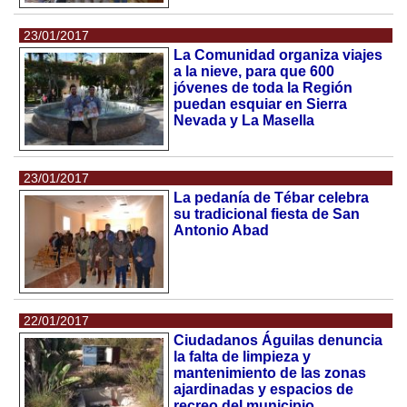
23/01/2017
La Comunidad organiza viajes
a la nieve, para que 600
jóvenes de toda la Región
puedan esquiar en Sierra
Nevada y La Masella
23/01/2017
La pedanía de Tébar celebra
su tradicional fiesta de San
Antonio Abad
22/01/2017
Ciudadanos Águilas denuncia
la falta de limpieza y
mantenimiento de las zonas
ajardinadas y espacios de
recreo del municipio