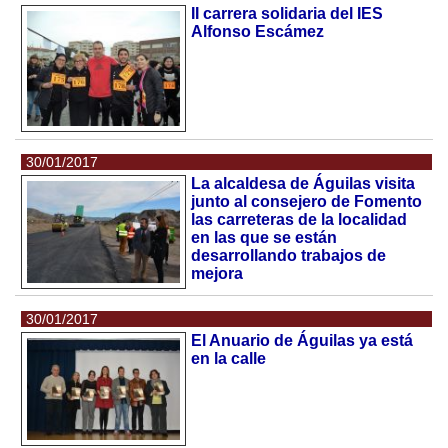
II carrera solidaria del IES
Alfonso Escámez
30/01/2017
La alcaldesa de Águilas visita
junto al consejero de Fomento
las carreteras de la localidad
en las que se están
desarrollando trabajos de
mejora
30/01/2017
El Anuario de Águilas ya está
en la calle