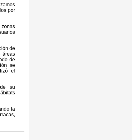
lizamos
los por
 zonas
suarios
ción de
e áreas
modo de
ión se
izó el
 de su
ábitats
ando la
rracas,