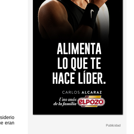
siderio
ue eran