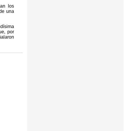
zan los
 de una
idísima
ue, por
ñalaron