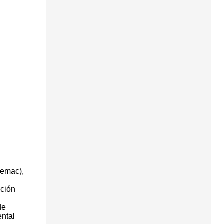
femac),
ación
de
ental