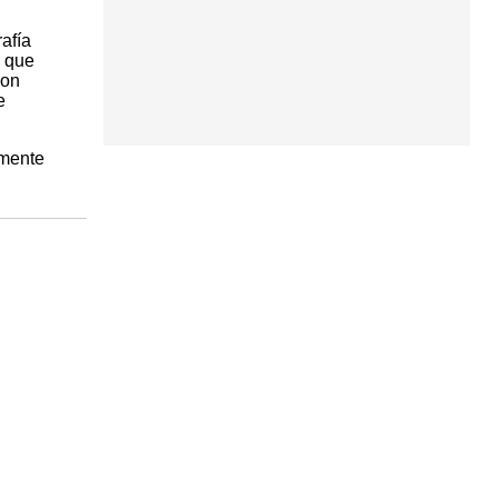
afía
l que
con
e
lmente