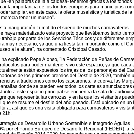
e -en palabras de la alcaldesa- tenemos gracias a los fondos
ar la importancia de los fondos europeos para municipios com
er ampliar, en este caso, la oferta museística y turística de la
s merecía tener un museo".
 esta inauguración cumplido el sueño de muchos carnavaleros.
e haya materializado este proyecto que llevábamos tanto tiem
trabajo por parte de los Servicios Técnicos y de diferentes em
era muy necesario, ya que una fiesta tan importante como el Ca
useo a la altura", ha comentado Cristóbal Casado.
 ha explicado Pepe Alonso, "la Federación de Peñas de Carnav
otocolos para poder mantener vivo este espacio, ya que cada 
Actualmente están expuestos los trajes de los personajes del Ca
anadoras de los primeros premios del Desfile de 2020, también 
rencias a tradiciones como los cascarones, la cuerva, las Murga
antallas donde se pueden ver todos los carteles anunciadores 
. Junto a este espacio principal se encuentra la sala de audiovis
re que representa las carrozas, y en la que los visitantes pued
l que se resume el desfile del año pasado. Está ubicado en un 
tura, así que es una visita obligada para carnavaleros y visitan
a 21h.
trategia de Desarrollo Urbano Sostenible e Integrado Águilas
80% por el Fondo Europeo de Desarrollo Regional (FEDER), a t