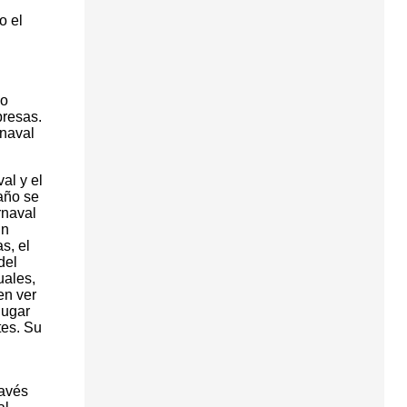
o el
po
presas.
rnaval
al y el
año se
rnaval
un
s, el
del
uales,
en ver
lugar
tes. Su
ravés