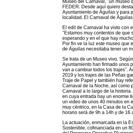
Museo del Carnaval, "un museo qu
FEDER. Desde aquí quiero destac
Ayuntamiento de Águilas y para pod
localidad. El Carnaval de Águila
El edil de Carnaval ha visto con
"Estamos muy contentos de que s
esperando y en el que hay mucho 
Por fin ve la luz este museo que 
de Águilas necesitaba tener un m
Se trata de un Museo vivo. Según
Ayuntamiento han firmado unos pr
van a cambiar todos los trajes". 
2019 y los trajes de las Peñas g
Traje de Papel y también hay refe
Carnaval de la Noche, así como p
Carnaval a lo largo de la historia
en cuya entrada hay un enorme tig
un video de unos 40 minutos en e
muy céntrico, en la Casa de la Cul
horario será de 9h a 14h y de 16 
La actuación, enmarcada en la Es
Sostenible, cofinanciada en un 