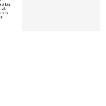
al
a a las
vil,
 a la
de