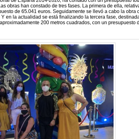
ional de España 2014-2020, ha contado con un presupuesto tot
as obras han constado de tres fases. La primera de ella, relativ
uesto de 65.041 euros. Seguidamente se llevó a cabo la obra ci
 en la actualidad se está finalizando la tercera fase, destinada
e aproximadamente 200 metros cuadrados, con un presupuesto 