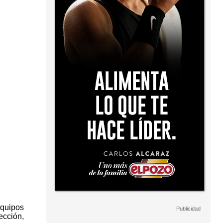
equipos
ección,