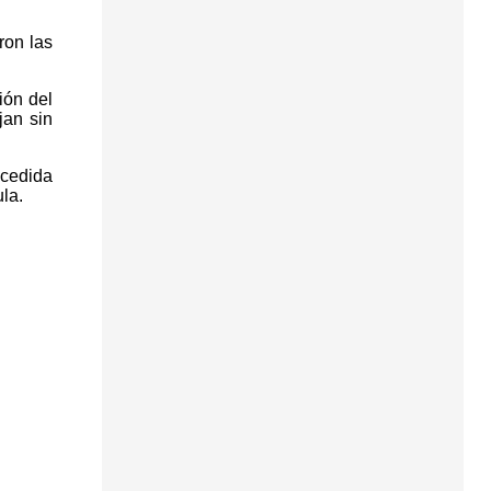
ron las
ión del
jan sin
ecedida
la.