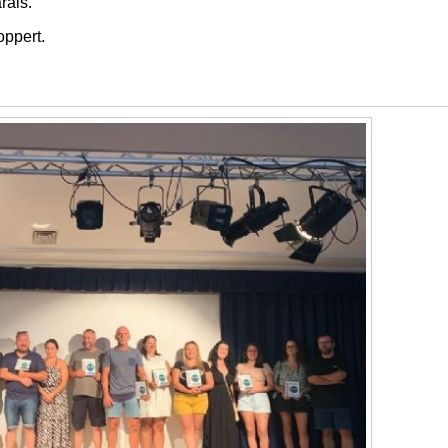
ráis.
oppert.