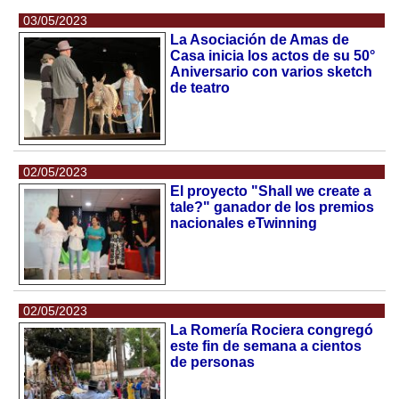
03/05/2023
La Asociación de Amas de
Casa inicia los actos de su 50°
Aniversario con varios sketch
de teatro
02/05/2023
El proyecto "Shall we create a
tale?" ganador de los premios
nacionales eTwinning
02/05/2023
La Romería Rociera congregó
este fin de semana a cientos
de personas