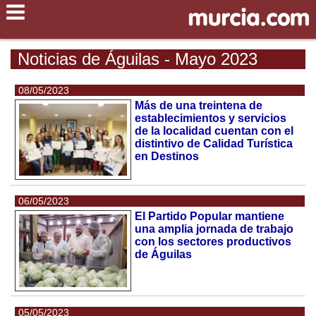
Noticias de Águilas - Mayo 2023
08/05/2023
Más de una treintena de
establecimientos y servicios
de la localidad cuentan con el
distintivo de Calidad Turística
en Destinos
06/05/2023
El Partido Popular mantiene
una amplia jornada de trabajo
con los sectores productivos
de Águilas
05/05/2023