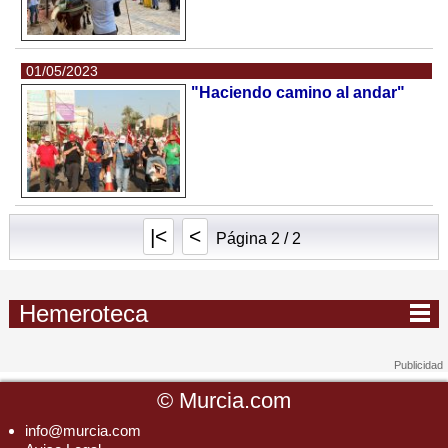
01/05/2023
"Haciendo camino al andar"
|<
<
Página 2 / 2
Hemeroteca
©
Murcia.com
info@murcia.com