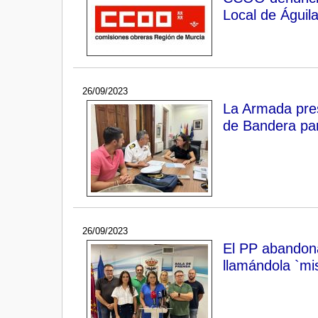
Local de Águil
26/09/2023
La Armada pres
de Bandera par
26/09/2023
El PP abandona 
llamándola `mis