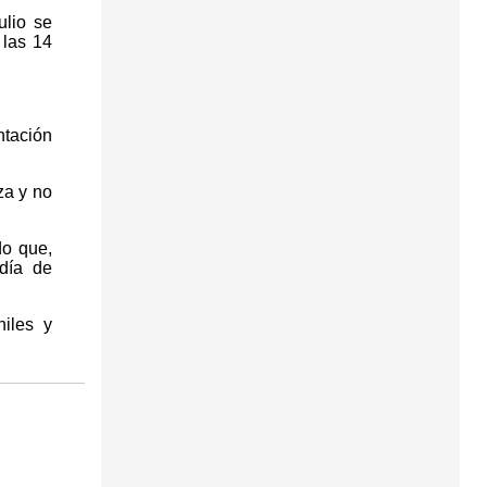
ulio se
 las 14
ntación
za y no
do que,
día de
niles y