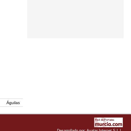
Águilas
Desarrollado por:
Avatar Internet S.L.L.