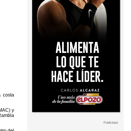
a costa
EMAC) y
 Rambla
tro del