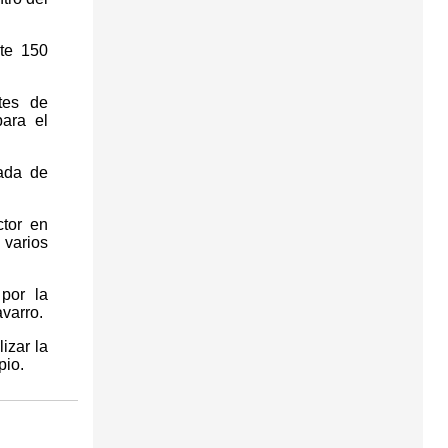
te 150
tes de
ara el
nada de
ctor en
 varios
 por la
varro.
izar la
pio.