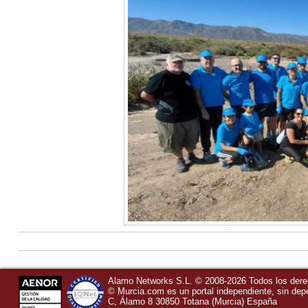
Alamo Networks S.L. © 2008-2026 Todos los der
©
Murcia.com
es un portal independiente, sin de
C, Álamo 8
30850
Totana
(Murcia)
España