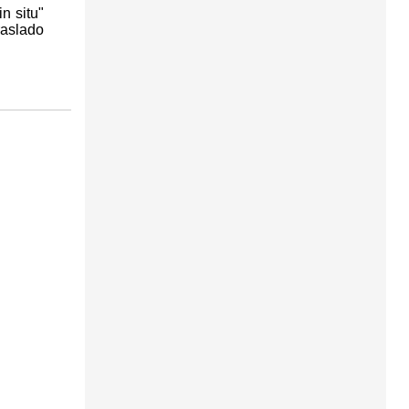
n situ"
raslado