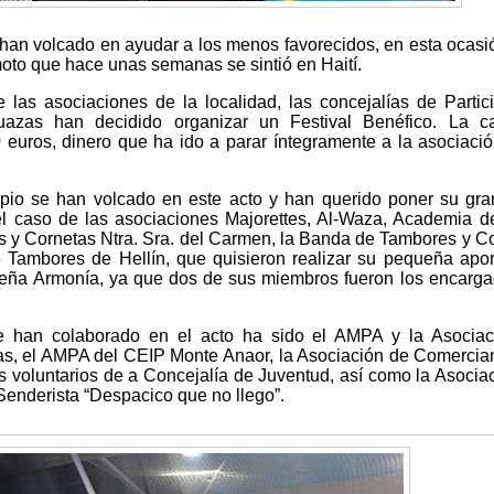
han volcado en ayudar a los menos favorecidos, en esta ocasi
emoto que hace unas semanas se sintió en Haití.
 las asociaciones de la localidad, las concejalías de Partic
azas han decidido organizar un Festival Benéfico. La ca
euros, dinero que ha ido a parar íntegramente a la asociaci
pio se han volcado en este acto y han querido poner su gra
l caso de las asociaciones Majorettes, Al-Waza, Academia d
 y Cornetas Ntra. Sra. del Carmen, la Banda de Tambores y C
Tambores de Hellín, que quisieron realizar su pequeña apor
peña Armonía, ya que dos de sus miembros fueron los encarg
e han colaborado en el acto ha sido el AMPA y la Asociac
as, el AMPA del CEIP Monte Anaor, la Asociación de Comercian
 voluntarios de a Concejalía de Juventud, así como la Asocia
Senderista “Despacico que no llego”.