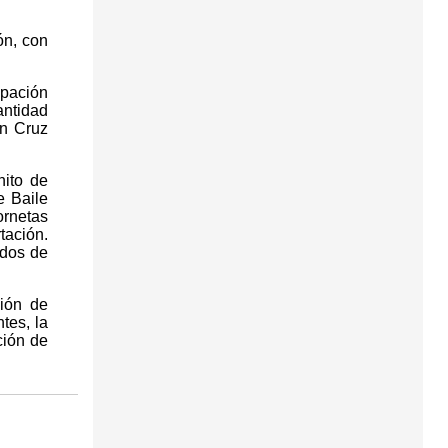
ón, con
ipación
ntidad
ón Cruz
nito de
e Baile
ornetas
tación.
ados de
ión de
tes, la
ción de