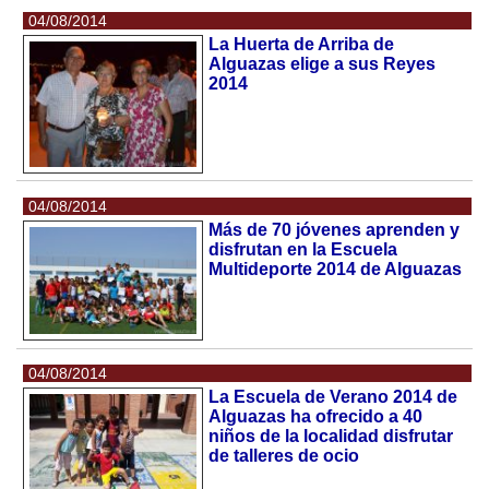
04/08/2014
La Huerta de Arriba de
Alguazas elige a sus Reyes
2014
04/08/2014
Más de 70 jóvenes aprenden y
disfrutan en la Escuela
Multideporte 2014 de Alguazas
04/08/2014
La Escuela de Verano 2014 de
Alguazas ha ofrecido a 40
niños de la localidad disfrutar
de talleres de ocio