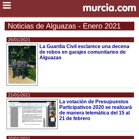
Noticias de Alguazas - Enero 2021
26/01/2021
La Guardia Civil esclarece una decena
de robos en garajes comunitarios de
Alguazas
21/01/2021
La votación de Presupuestos
Participativos 2020 se realizará
de manera telemática del 15 al
21 de febrero
20/01/2021