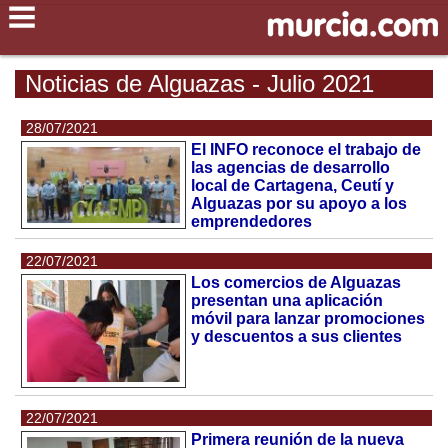
Noticias de Alguazas - Julio 2021
28/07/2021
El INFO reconoce el trabajo de
las agencias de desarrollo
local de Cartagena, Ceutí y
Alguazas por su apoyo a los
emprendedores
22/07/2021
Los comercios de Alguazas
presentan una aplicación
móvil para lanzar promociones
y descuentos a sus clientes
22/07/2021
Primera reunión de la nueva