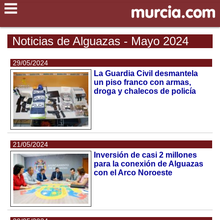
Noticias de Alguazas - Mayo 2024
29/05/2024
La Guardia Civil desmantela
un piso franco con armas,
droga y chalecos de policía
21/05/2024
Inversión de casi 2 millones
para la conexión de Alguazas
con el Arco Noroeste